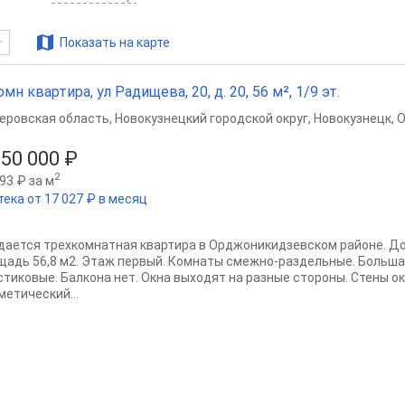
Показать на карте
омн квартира, ул Радищева, 20, д. 20, 56 м², 1/9 эт.
еровская область
,
Новокузнецкий городской округ
,
Новокузнецк
,
О
550 000 ₽
2
93 ₽ за м
тека от 17 027 ₽ в месяц
дается трехкомнатная квартира в Орджоникидзевском районе. Д
щадь 56,8 м2. Этаж первый. Комнаты смежно-раздельные. Большая 
стиковые. Балкона нет. Окна выходят на разные стороны. Стены о
метический...