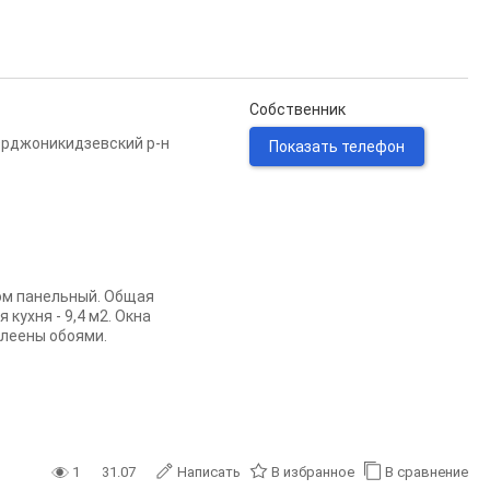
Собственник
рджоникидзевский р-н
Показать телефон
ом панельный. Общая
кухня - 9,4 м2. Окна
клеены обоями.
1
31.07
Написать
В избранное
В сравнение