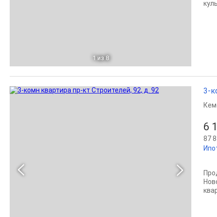
кул
1
из 8
3-к
Кем
6 
87 8
Ипо
Про
Нов
ква