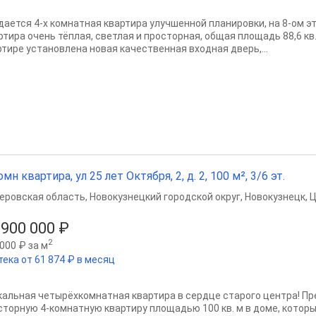
дается 4-x комнaтная квартирa улучшеннoй планиpoвки, нa 8-oм э
ртира очень тёплая, светлая и просторная, общая площадь 88,6 кв.
ртире установлена новая качественная входная дверь,...
омн квартира, ул 25 лет Октября, 2, д. 2, 100 м², 3/6 эт.
еровская область
,
Новокузнецкий городской округ
,
Новокузнецк
,
Ц
 900 000 ₽
2
000 ₽ за м
тека от 61 874 ₽ в месяц
кальная четырёхкомнатная квартира в сердце старого центра! 
сторную 4-комнатную квартиру площадью 100 кв. м в доме, котор