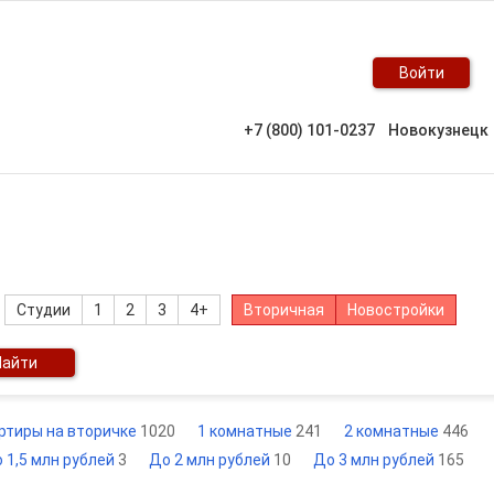
Войти
+7 (800) 101-0237
Новокузнецк
Студии
1
2
3
4+
Вторичная
Новостройки
Найти
ртиры на вторичке
1020
1 комнатные
241
2 комнатные
446
 1,5 млн рублей
3
До 2 млн рублей
10
До 3 млн рублей
165