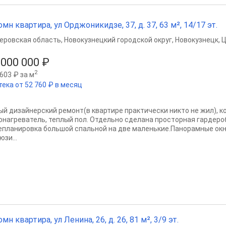
омн квартира, ул Орджоникидзе, 37, д. 37, 63 м², 14/17 эт.
еровская область
,
Новокузнецкий городской округ
,
Новокузнецк
,
Ц
 000 000 ₽
2
603 ₽ за м
тека от 52 760 ₽ в месяц
ый дизайнерский ремонт(в квартире практически никто не жил), к
онагреватель, теплый пол. Отдельно сделана просторная гардеро
епланировка большой спальной на две маленькие.Панорамные окна
зи...
омн квартира, ул Ленина, 26, д. 26, 81 м², 3/9 эт.