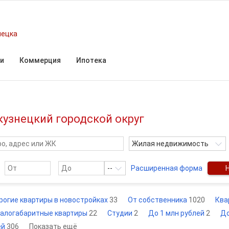
нецка
и
Коммерция
Ипотека
кузнецкий городской округ
Жилая недвижимость
--
Расширенная форма
рогие квартиры в новостройках
33
От собственника
1020
Ква
алогабаритные квартиры
22
Студии
2
До 1 млн рублей
2
До
ей
306
Показать ещё