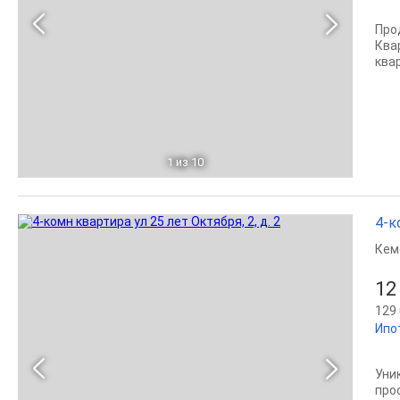
Про
Ква
ква
1
из 10
4-к
Кем
12
129 
Ипо
Уни
про