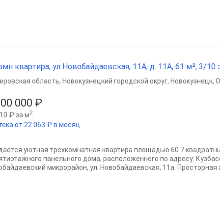
омн квартира, ул Новобайдаевская, 11А, д. 11А, 61 м², 3/10 э
еровская область
,
Новокузнецкий городской округ
,
Новокузнецк
,
О
600 000 ₽
2
10 ₽ за м
тека от 22 063 ₽ в месяц
даётся уютная трёхкомнатная квартира площадью 60.7 квадратн
ятиэтажного панельного дома, расположенного по адресу: Кузбасс
обайдаевский микрорайон, ул. Новобайдаевская, 11а. Просторная ж