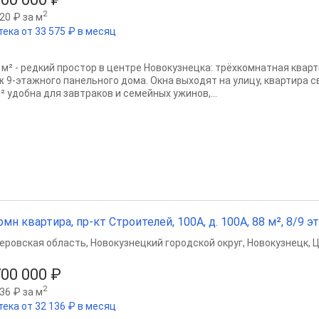
2
20 ₽ за м
тека от 33 575 ₽ в месяц
 м² - редкий простор в центре Новокузнецка: трёхкомнатная квартир
ж 9-этажного панельного дома. Окна выходят на улицу, квартира с
² удобна для завтраков и семейных ужинов,...
омн квартира, пр-кт Строителей, 100А, д. 100А, 88 м², 8/9 эт
еровская область
,
Новокузнецкий городской округ
,
Новокузнецк
,
Ц
700 000 ₽
2
36 ₽ за м
тека от 32 136 ₽ в месяц