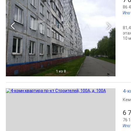
86 4
Ипо
81,4
эта
10 м
1
из 8
4-к
Кем
6 
76 1
Ипо