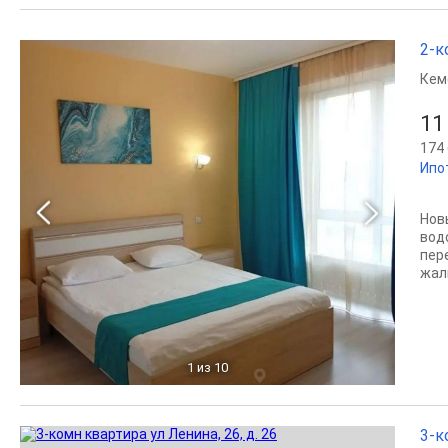
2-к
Кем
11
174 
Ипо
Нов
вод
пер
жалю
1
из 10
3-к