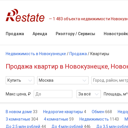
1 483 объекта недвижимости Новокуз
Продажа
Аренда
Риэлтору / Сервисы
Новостройк
Недвижимость в Новокузнецке
/
Продажа
/
Квартиры
Продажа квартир в Новокузнецке, Ново
Купить
Москва
Макс цена, ₽
За всё
Площадь,
м²
В новом доме
33
Недорогие квартиры
4
Обмен
668
Недо
3 комнатные
304
4 комнатные
59
Недвижимость
1143
М
До 2,5 млн рублей
44
До 4 млн рублей
446
До 3,5 млн рубл