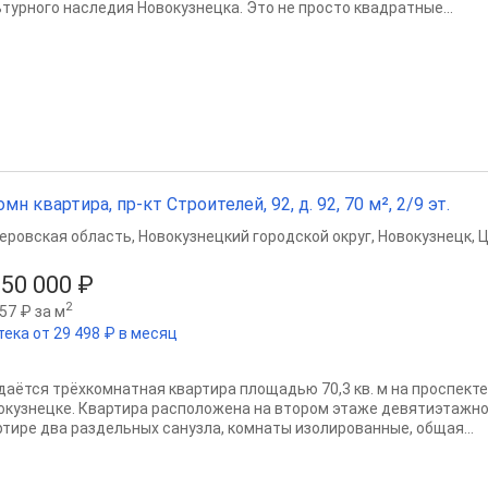
ьтурного наследия Новокузнецка. Это не просто квадратные...
омн квартира, пр-кт Строителей, 92, д. 92, 70 м², 2/9 эт.
еровская область
,
Новокузнецкий городской округ
,
Новокузнецк
,
Ц
150 000 ₽
2
57 ₽ за м
тека от 29 498 ₽ в месяц
даётся трёхкомнатная квартира площадью 70,3 кв. м на проспекте
окузнецке. Квартира расположена на втором этаже девятиэтажно
ртире два раздельных санузла, комнаты изолированные, общая...