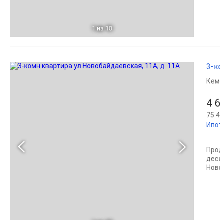
1
из 10
3-к
Кем
4 
75 4
Ипо
Про
дес
Нов