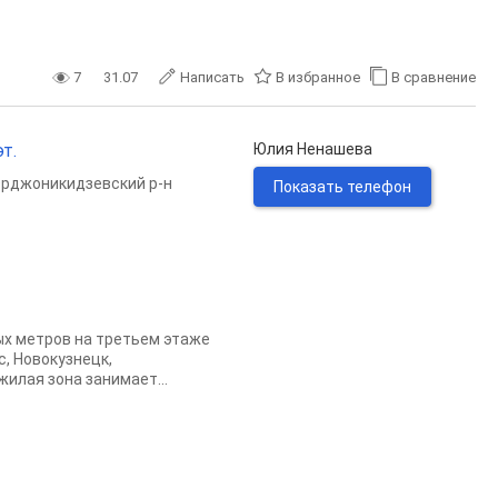
7
31.07
Написать
В избранное
В сравнение
т.
Юлия Ненашева
рджоникидзевский р-н
Показать телефон
ых метров на третьем этаже
, Новокузнецк,
илая зона занимает...