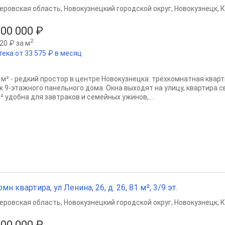
еровская область
,
Новокузнецкий городской округ
,
Новокузнецк
,
К
000 000 ₽
2
20 ₽ за м
тека от 33 575 ₽ в месяц
 м² - редкий простор в центре Новокузнецка: трёхкомнатная квартир
ж 9-этажного панельного дома. Окна выходят на улицу, квартира с
² удобна для завтраков и семейных ужинов,...
омн квартира, ул Ленина, 26, д. 26, 81 м², 3/9 эт.
еровская область
,
Новокузнецкий городской округ
,
Новокузнецк
,
К
000 000 ₽