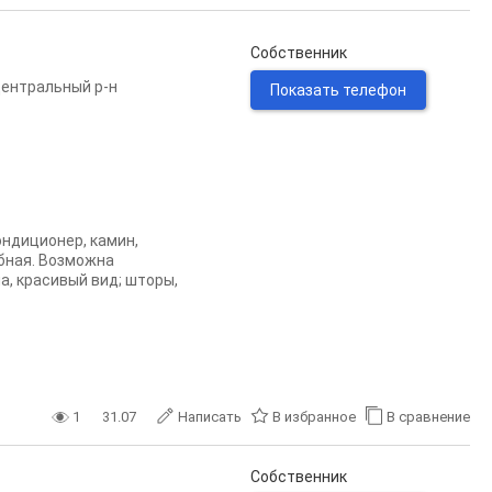
Собственник
ентральный р-н
Показать телефон
ондиционер, камин,
бная. Возможна
, красивый вид; шторы,
1
31.07
Написать
В избранное
В сравнение
Собственник