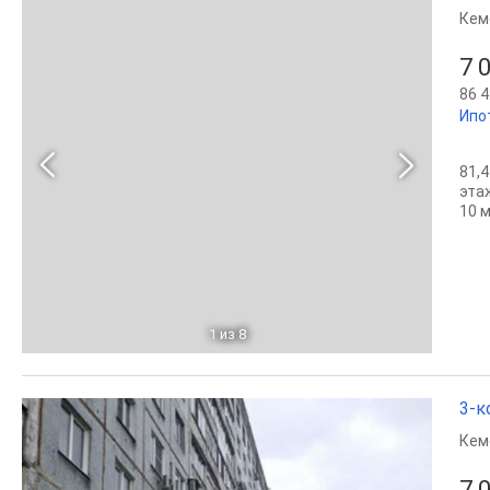
Кем
7 
86 4
Ипо
81,4
эта
10 м
1
из 8
3-к
Кем
7 