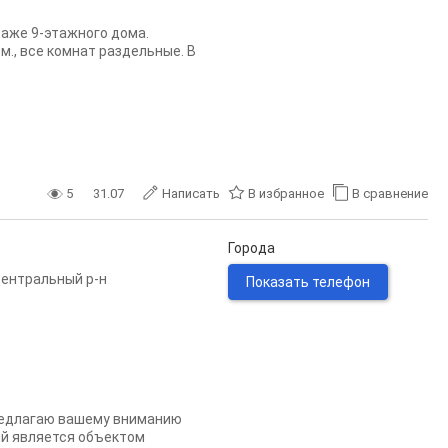
тaжe 9-этажнoго дoмa.
м., все комнат раздельные. В
5
31.07
Написать
В избранное
В сравнение
Города
ентральный р-н
Показать телефон
Предлагаю вашему вниманию
ый является объектом