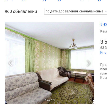
960
объявлений
по дате добавления: сначала новые
3-к
Кем
3 
63 3
Ипо
Про
пло
пла
Кос
1
из 10